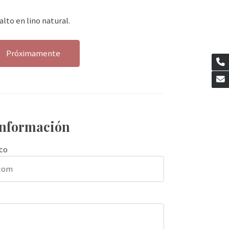
lto en lino natural.
Próximamente
 información
ico