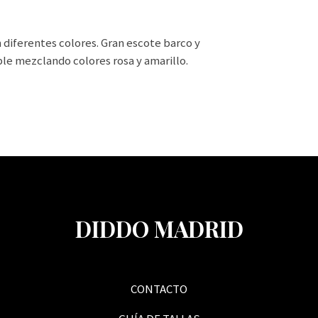
 diferentes colores. Gran escote barco y
íble mezclando colores rosa y amarillo.
DIDDO MADRID
CONTACTO