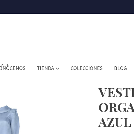
AZUL
ONÓCENOS
TIENDA
COLECCIONES
BLOG
VEST
ORGA
AZUL