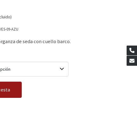
cluido)
VES-09-AZU
organza de seda con cuello barco.
opción
cesta